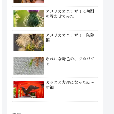
アメリカオニアザミに焼酎
を吞ませてみた！
アメリカオニアザミ 防除
編
きれいな緑色の、ワカバグ
モ
カラスと友達になった話～
前編