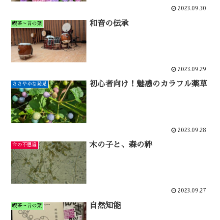
2023.09.30
和音の伝承
喫茶～言の葉
2023.09.29
初心者向け！魅惑のカラフル薬草
ささやかな発見
2023.09.28
木の子と、森の絆
命の不思議
2023.09.27
自然知能
喫茶～言の葉