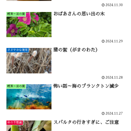
2024.11.30
おばあさんの思い出の木
喫茶～言の葉
2024.11.29
蒲の絮（がまのわた）
ささやかな発見
2024.11.28
怖い話～海のプランクトン減少
喫茶～言の葉
2024.11.27
スパルタの行きすぎに、ご注意
命の不思議