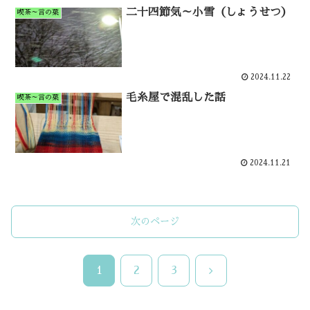
二十四節気～小雪（しょうせつ）
喫茶～言の葉
2024.11.22
毛糸屋で混乱した話
喫茶～言の葉
2024.11.21
次のページ
次
1
2
3
へ