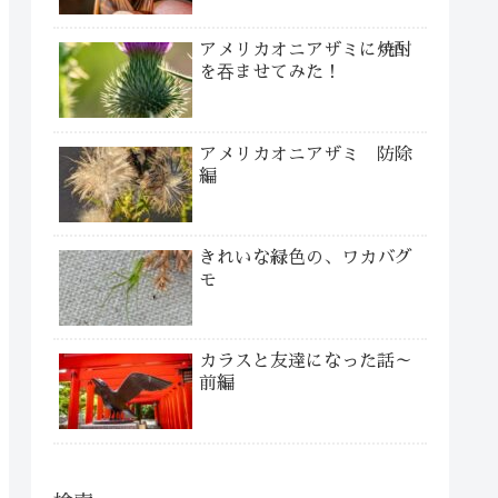
アメリカオニアザミに焼酎
を吞ませてみた！
アメリカオニアザミ 防除
編
きれいな緑色の、ワカバグ
モ
カラスと友達になった話～
前編