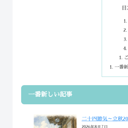
目
一番
一番新しい記事
二十四節気～立秋20
2026年8月7日