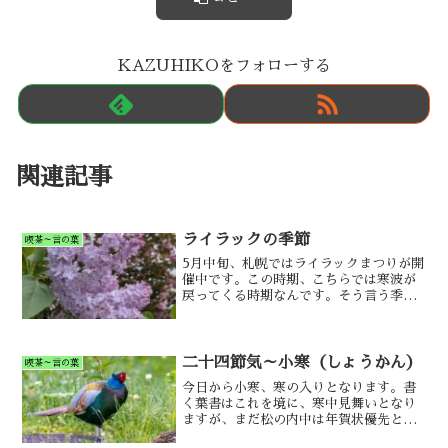
KAZUHIKOをフォローする
関連記事
ライラックの季節
喫茶～言の葉
5月中旬、札幌ではライラックまつりが開
催中です。この時期、こちらでは寒波が
戻ってくる時期なんです。そう言う季節
感を添えて今日はお届け。
二十四節気～小寒（しょうかん）
喫茶～言の葉
今日から小寒、寒の入りとなります。書
く葉書はこれを境に、寒中見舞いとなり
ますが、まだ松の内中は年賀状優先とな
りますのでご注意を。