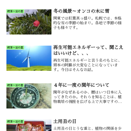
冬の風景～オンコの木に雪
喫茶～言の葉
関東では紅葉真っ盛り。札幌では、本格
的な雪の季節の始まり。各地で季節の様
子も様々です。
再生可能エネルギーって、聞こえ
喫茶～言の葉
はいいけど、、、
再生可能エネルギーと言う名のもとに、
熊本の阿蘇が大変なことになっていま
す。今日はそんなお話。
４年に一度の閏年について
喫茶～言の葉
閏年がなぜあるのか、暦はいつ日本に入
ってきたのか。それらを知ることは、植
物栽培の視座を広げる上で大事ですの
で、まとめてみました。
土用丑の日
喫茶～言の葉
土用丑の日とうな重と、植物の関係を少