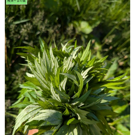
喫茶～言の葉