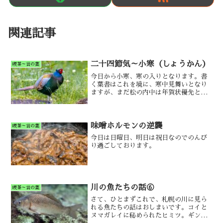
関連記事
二十四節気～小寒（しょうかん）
喫茶～言の葉
今日から小寒、寒の入りとなります。書
く葉書はこれを境に、寒中見舞いとなり
ますが、まだ松の内中は年賀状優先とな
りますのでご注意を。
味噌ホルモンの逆襲
喫茶～言の葉
今日は日曜日、明日は祝日なのでのんび
り過ごしております。
川の魚たちの話⑥
喫茶～言の葉
さて、ひとまずこれで、札幌の川に見ら
れる魚たちの話はおしまいです。コイと
ヌマガレイに秘められたヒミツ。ギンブ