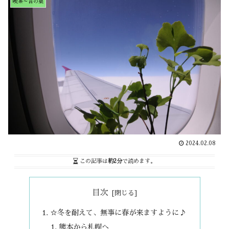
喫茶～言の葉
2024.02.08
この記事は
約2分
で読めます。
目次
☆冬を耐えて、無事に春が来ますように♪
熊本から札幌へ