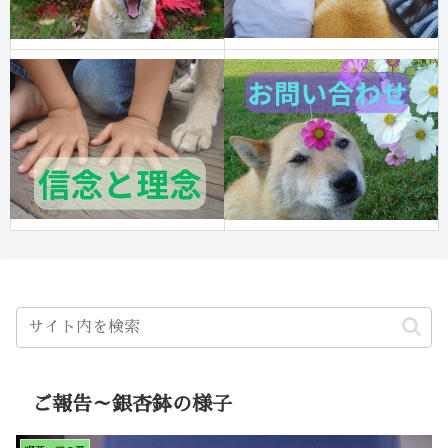
ご報告～銀杏鉢の様子