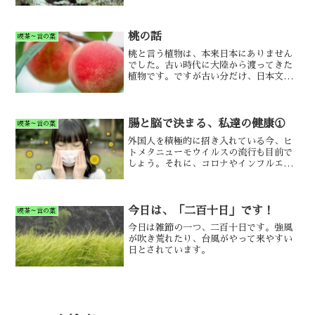
ナの不思議など。
桃の話
喫茶～言の葉
桃と言う植物は、本来日本にありません
でした。古い時代に大陸から渡ってきた
植物です。ですが古い分だけ、日本文化
に深く根付いたんです。
腸と脳で決まる、私達の健康①
喫茶～言の葉
外国人を積極的に招き入れている今、ヒ
トメタニューモウイルスの流行も目前で
しょう。それに、コロナやインフルエン
ザまで加わりますから、私達は充分に自
己免疫を整える必要があります。大切な
家族を守るために、日常でできる簡単な
事から始めましょう！
今日は、「二百十日」です！
喫茶～言の葉
今日は雑節の一つ、二百十日です。強風
が吹き荒れたり、台風がやって来やすい
日とされています。