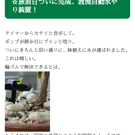
☆旅前日ついに完成、我流自動水や
り装置！
タイマーからカチリと音がして。
ポンプが静か目にブゥンと唸り。
ついにきちんと狙い通りに、鉢植えに水が運ばれました。
これは嬉しい。
輪ゴムで解決できるとは。