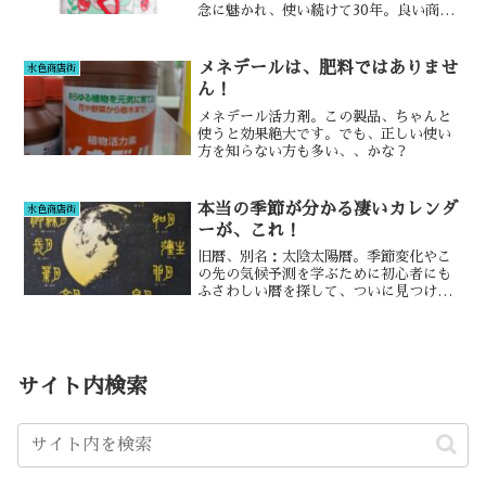
念に魅かれ、使い続けて30年。良い商品
ですね。
メネデールは、肥料ではありませ
水色商店街
ん！
メネデール活力剤。この製品、ちゃんと
使うと効果絶大です。でも、正しい使い
方を知らない方も多い、、かな？
本当の季節が分かる凄いカレンダ
水色商店街
ーが、これ！
旧暦、別名：太陰太陽暦。季節変化やこ
の先の気候予測を学ぶために初心者にも
ふさわしい暦を探して、ついに見つけま
した！これは良い！！
サイト内検索