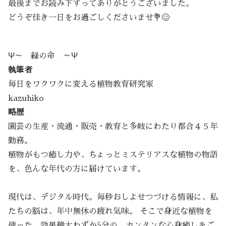
最後までお読み下すってありがとうございました。
どうぞ佳き一日をお過ごしくださいませ💐😊
Ψ～ 緑の命 ～Ψ
執筆者
毎日をワクワクに変える植物教育研究家
kazuhiko
略歴
園芸の生産・流通・販売・教育と多岐にわたり都合４５年
勤務。
植物がもつ癒し力や、ちょっとミステリアスな植物の物語
を、色んな年代の方に届けています。
現代は、デジタル時代。毎秒おしよせつづける情報に、私
たちの脳は、年中無休の疲れ気味。 そこで身近な植物を
使った、効果絶大わずか5分の、カンタンな心身癒しをご