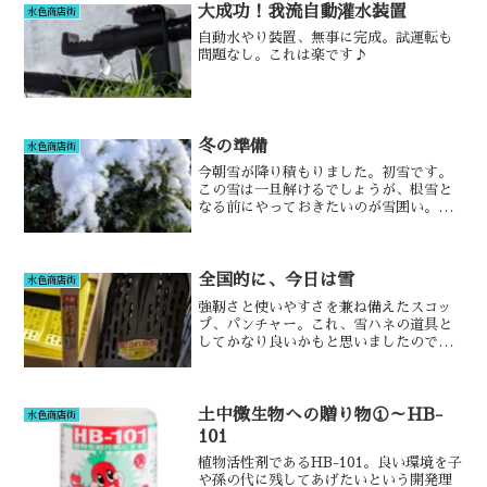
大成功！我流自動灌水装置
水色商店街
自動水やり装置、無事に完成。試運転も
問題なし。これは楽です♪
冬の準備
水色商店街
今朝雪が降り積もりました。初雪です。
この雪は一旦解けるでしょうが、根雪と
なる前にやっておきたいのが雪囲い。そ
れに使うのが荒縄です。
全国的に、今日は雪
水色商店街
強靭さと使いやすさを兼ね備えたスコッ
プ、パンチャー。これ、雪ハネの道具と
してかなり良いかもと思いましたので、
軽くご紹介します。
土中微生物への贈り物①～HB-
水色商店街
101
植物活性剤であるHB-101。良い環境を子
や孫の代に残してあげたいという開発理