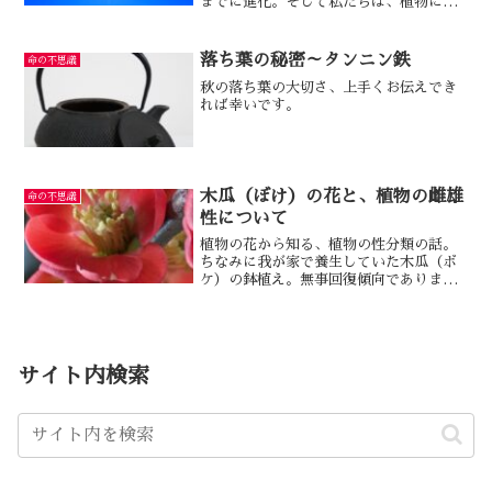
までに進化。そして私たちは、植物に癒
しを感じるようになった。
落ち葉の秘密～タンニン鉄
命の不思議
秋の落ち葉の大切さ、上手くお伝えでき
れば幸いです。
木瓜（ぼけ）の花と、植物の雌雄
命の不思議
性について
植物の花から知る、植物の性分類の話。
ちなみに我が家で養生していた木瓜（ボ
ケ）の鉢植え。無事回復傾向であります
♪
サイト内検索