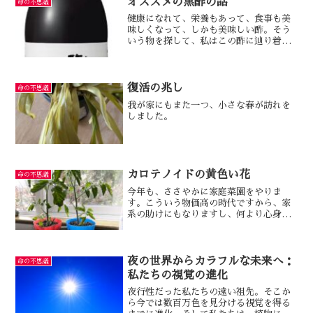
オススメの黒酢の話
命の不思議
健康になれて、栄養もあって、食事も美
味しくなって、しかも美味しい酢。そう
いう物を探して、私はこの酢に辿り着き
ました。
復活の兆し
命の不思議
我が家にもまた一つ、小さな春が訪れを
しました。
カロテノイドの黄色い花
命の不思議
今年も、ささやかに家庭菜園をやりま
す。こういう物価高の時代ですから、家
系の助けにもなりますし、何より心身の
健康にも大いに役立ちます。そのポイン
トは、管理に無理のない範囲で、という
事です！
夜の世界からカラフルな未来へ：
命の不思議
私たちの視覚の進化
夜行性だった私たちの遠い祖先。そこか
ら今では数百万色を見分ける視覚を得る