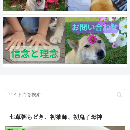
七草粥もどき、初薬師、初鬼子母神