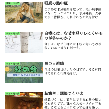
軽度の熱中症
喫茶～言の葉
こまめな水分補給を怠って、軽い熱中症
になってしまいました。水分補給、大事
です！皆様も、くれぐれもお気を付けく
ださいませ。
白樺には、なぜ木登りしにくいも
喫茶～言の葉
のが多いのか？
今日は、なぜ白樺には下枝の無いものが
多いのかと言うお話です。
母の日雑感
喫茶～言の葉
今度の日曜日は、母の日です。そこに向
けてあれこれ雑感をば。
超簡単！燻製づくり③
喫茶～言の葉
燻製づくりは、簡単にできる心身の癒し
でもあります。様々なスモークチップも
使いこなせるようになって心身も癒しま