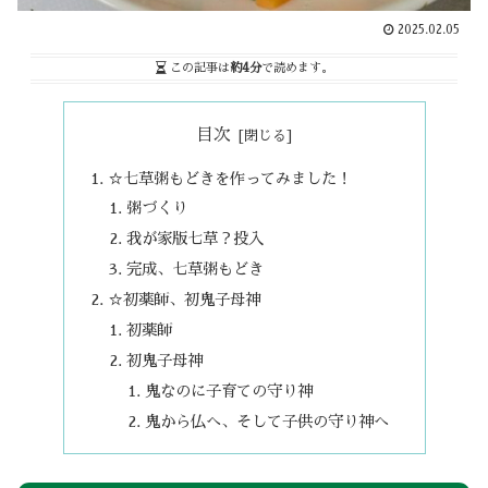
2025.02.05
この記事は
約4分
で読めます。
目次
☆七草粥もどきを作ってみました！
粥づくり
我が家版七草？投入
完成、七草粥もどき
☆初薬師、初鬼子母神
初薬師
初鬼子母神
鬼なのに子育ての守り神
鬼から仏へ、そして子供の守り神へ