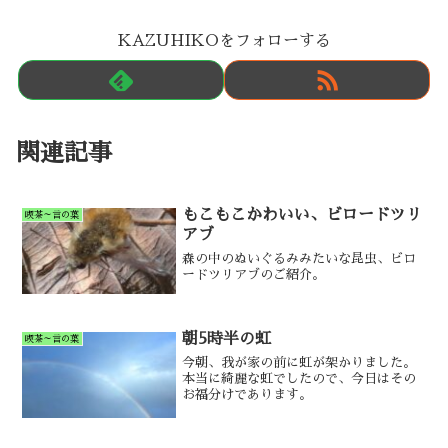
KAZUHIKOをフォローする
関連記事
もこもこかわいい、ビロードツリ
喫茶～言の葉
アブ
森の中のぬいぐるみみたいな昆虫、ビロ
ードツリアブのご紹介。
朝5時半の虹
喫茶～言の葉
今朝、我が家の前に虹が架かりました。
本当に綺麗な虹でしたので、今日はその
お福分けであります。