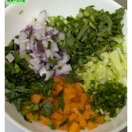
喫茶～言の葉