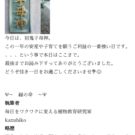
今日は、初鬼子母神。
この一年の安産や子育てを願うご利益の一番強い日です。
、、、という事で本日はここまで。
最後までお読み下すってありがとうございました。
どうぞ佳き一日をお過ごしくださいませ💐😊
Ψ～ 緑の命 ～Ψ
執筆者
毎日をワクワクに変える植物教育研究家
kazuhiko
略歴