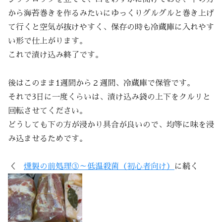
から海苔巻きを作るみたいにゆっくりグルグルと巻き上げ
て行くと空気が抜けやすく、保存の時も冷蔵庫に入れやす
い形で仕上がります。
これで漬け込み終了です。
後はこのまま1週間から２週間、冷蔵庫で保管です。
それで3日に一度くらいは、漬け込み袋の上下をクルリと
回転させてください。
どうしても下の方が浸かり具合が良いので、均等に味を浸
み込ませるためです。
＜
燻製の前処理③～低温殺菌（初心者向け）
に続く