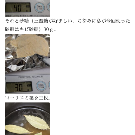
それと砂糖（三温糖が好ましい、ちなみに私が今回使った
砂糖はキビ砂糖）30ｇ。
ローリエの葉を三枚。