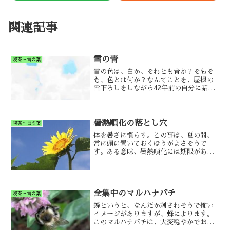
関連記事
雪の青
喫茶～言の葉
雪の色は、白か、それとも青か？そもそ
も、色とは何か？なんてことを、屋根の
雪下ろしをしながら42年前の自分に話し
かけた、とても穏やかな午後でした。
暑熱順化の落とし穴
喫茶～言の葉
体を暑さに慣らす。この事は、夏の間、
常に頭に置いておくほうがよさそうで
す。ある意味、暑熱順化には期限があり
ますから。
全集中のマルハナバチ
喫茶～言の葉
蜂というと、なんだか刺されそうで怖い
イメージがありますが、蜂によります。
このマルハナバチは、大変穏やかでおと