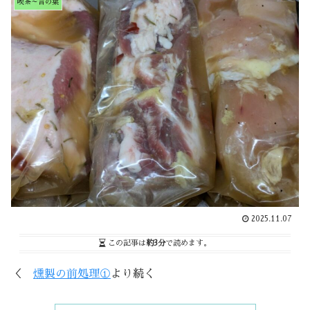
喫茶～言の葉
2025.11.07
この記事は
約3分
で読めます。
＜
燻製の前処理①
より続く