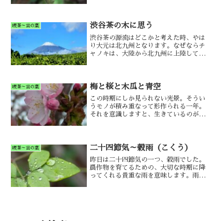
なしいのです。
渋谷茶の木に思う
喫茶～言の葉
渋谷茶の源流はどこかと考えた時、やは
り大元は北九州となります。なぜならチ
ャノキは、大陸から北九州に上陸して広
まったものだからです。
梅と桜と木瓜と青空
喫茶～言の葉
この時期にしか見られない光景。そうい
うモノが積み重なって形作られる一年。
それを意識しますと、生きているのが一
層楽しくなります。桜・梅・木瓜が一気
に咲いている朝、今日は少々遠出をして
まいります。
二十四節気～穀雨（こくう）
喫茶～言の葉
昨日は二十四節気の一つ、穀雨でした。
農作物を育てるための、大切な時期に降
ってくれる貴重な雨を意味します。雨に
対する日本人の、優しいまなざしが好き
です。