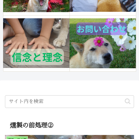
燻製の前処理②