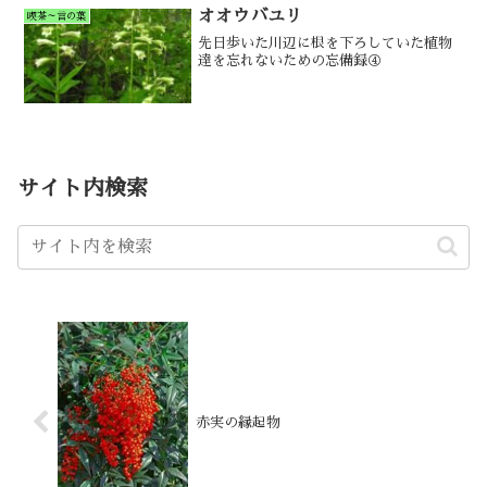
オオウバユリ
喫茶～言の葉
先日歩いた川辺に根を下ろしていた植物
達を忘れないための忘備録④
サイト内検索
赤実の縁起物