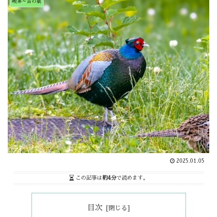
喫茶～言の葉
2025.01.05
この記事は
約4分
で読めます。
目次