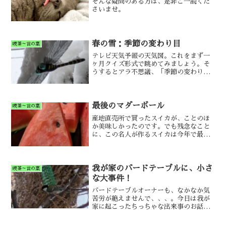
そんな疑問のある方は、是非ご一読くだ
さいませ。
春の雪：季節の変わり目
喫茶～言の葉
テレビ天気予報の天気図。これをまず一
ヶ月クイズ形式で眺めてみましょう。そ
うするとアラ不思議、「季節の変わり
目」が読めたりします。
最後のマダーボール
喫茶～言の葉
産地直売所で買ったスイカが、ことのほ
か美味しかったのです。でも残念なこと
に、この名人が作るスイカは今年で最後
とのことで、、、。
我が家のバードテーブルに、小さ
喫茶～言の葉
な大事件！
バードテーブルオーナーも、なかなか気
苦労が絶えませんで、、、。今日は我が
家に起こったちっちゃな出来事のお話で
す♪