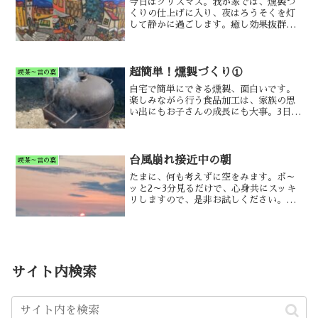
今日はクリスマス。我が家では、燻製づ
くりの仕上げに入り、夜はろうそくを灯
して静かに過ごします。癒し効果抜群
の、老年期のクリスマスであります♪
超簡単！燻製づくり①
喫茶～言の葉
自宅で簡単にできる燻製、面白いです。
楽しみながら行う食品加工は、家族の思
い出にもお子さんの成長にも大事。3日連
続記事の初日です！
台風崩れ接近中の朝
喫茶～言の葉
たまに、何も考えずに空をみます。ボ～
ッと2～3分見るだけで、心身共にスッキ
リしますので、是非お試しください。た
だし、日の出日没時以外の太陽だけは、
直接見ちゃダメです、目を傷めます。
サイト内検索