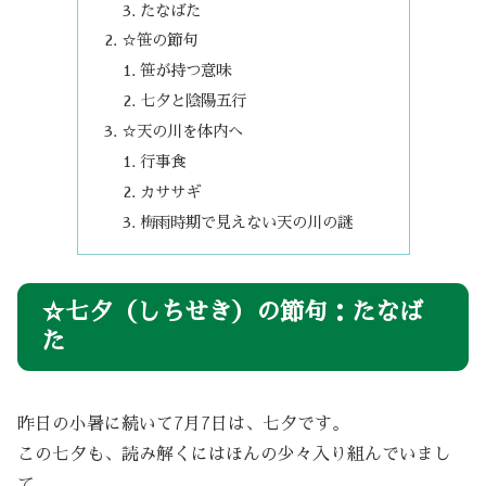
たなばた
☆笹の節句
笹が持つ意味
七夕と陰陽五行
☆天の川を体内へ
行事食
カササギ
梅雨時期で見えない天の川の謎
☆七夕（しちせき）の節句：たなば
た
昨日の小暑に続いて7月7日は、七夕です。
この七夕も、読み解くにはほんの少々入り組んでいまし
て、、、。