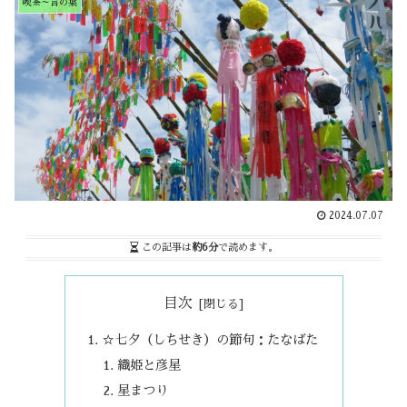
喫茶～言の葉
2024.07.07
この記事は
約6分
で読めます。
目次
☆七夕（しちせき）の節句：たなばた
織姫と彦星
星まつり