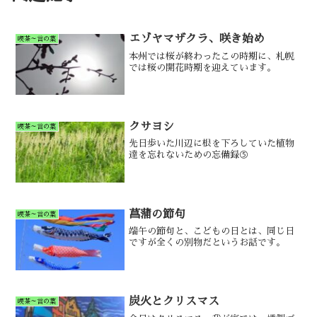
エゾヤマザクラ、咲き始め
喫茶～言の葉
本州では桜が終わったこの時期に、札幌
では桜の開花時期を迎えています。
クサヨシ
喫茶～言の葉
先日歩いた川辺に根を下ろしていた植物
達を忘れないための忘備録⑤
菖蒲の節句
喫茶～言の葉
端午の節句と、こどもの日とは、同じ日
ですが全くの別物だというお話です。
炭火とクリスマス
喫茶～言の葉