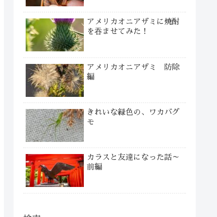
アメリカオニアザミに焼酎
を吞ませてみた！
アメリカオニアザミ 防除
編
きれいな緑色の、ワカバグ
モ
カラスと友達になった話～
前編