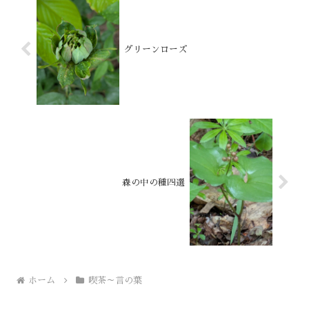
グリーンローズ
森の中の種四選
ホーム
喫茶～言の葉