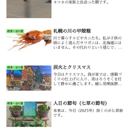
キツネの家族と出会った朝です。
札幌の川の甲殻類
喫茶～言の葉
川で暮らすエビやカニたち。私が子供の
頃によく遊んだサワガニは、北海道には
いません。その代わりという感じで、面
白い生き物達が暮らしていました。
炭火とクリスマス
喫茶～言の葉
今日はクリスマス。我が家では、燻製づ
くりの仕上げに入り、夜はろうそくを灯
して静かに過ごします。癒し効果抜群
の、老年期のクリスマスであります♪
人日の節句（七草の節句）
喫茶～言の葉
本来は、今日（2025年）頂くのが七草粥
です。