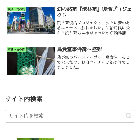
幻の銘茶『渋谷茶』復活プロジェ
喫茶～言の葉
クト
渋谷茶復活プロジェクト、久々に夢のあ
るニュースに触れました。明治時代に栄
えた渋谷茶の４株があったのが鍋島藩と
いうのが意味深いですね。
鳥食堂事件簿～盗難
喫茶～言の葉
我が家のバードテーブル「鳥食堂」そこ
で大人気の、お肉コーナーが盗まれてし
ましました。
サイト内検索