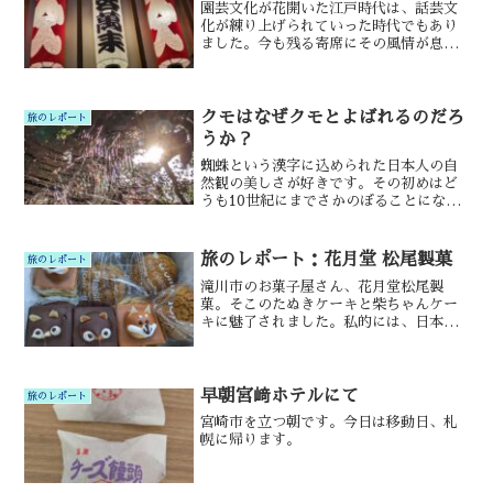
園芸文化が花開いた江戸時代は、話芸文
化が練り上げられていった時代でもあり
ました。今も残る寄席にその風情が息づ
いています。
クモはなぜクモとよばれるのだろ
旅のレポート
うか？
蜘蛛という漢字に込められた日本人の自
然観の美しさが好きです。その初めはど
うも10世紀にまでさかのぼることになり
そうですね。
旅のレポート：花月堂 松尾製菓
旅のレポート
滝川市のお菓子屋さん、花月堂松尾製
菓。そこのたぬきケーキと柴ちゃんケー
キに魅了されました。私的には、日本一
のたぬきケーキだと思いました。美味し
い、かわいい。
早朝宮﨑ホテルにて
旅のレポート
宮崎市を立つ朝です。今日は移動日、札
幌に帰ります。