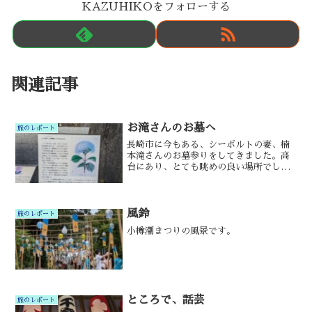
KAZUHIKOをフォローする
関連記事
お滝さんのお墓へ
旅のレポート
長崎市に今もある、シーボルトの妻、楠
本滝さんのお墓参りをしてきました。高
台にあり、とても眺めの良い場所でし
た。
風鈴
旅のレポート
小樽潮まつりの風景です。
ところで、話芸
旅のレポート