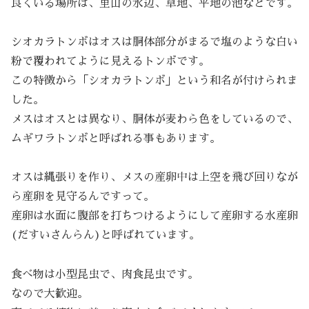
良くいる場所は、里山の水辺、草地、平地の池などです。
シオカラトンボはオスは胴体部分がまるで塩のような白い
粉で覆われてように見えるトンボです。
この特徴から「シオカラトンボ」という和名が付けられま
した。
メスはオスとは異なり、胴体が麦わら色をしているので、
ムギワラトンボと呼ばれる事もあります。
オスは縄張りを作り、メスの産卵中は上空を飛び回りなが
ら産卵を見守るんですって。
産卵は水面に腹部を打ちつけるようにして産卵する水産卵
(だすいさんらん)と呼ばれています。
食べ物は小型昆虫で、肉食昆虫です。
なので大歓迎。