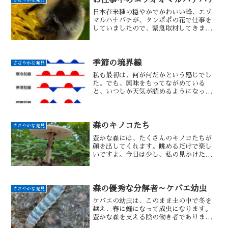
日本在来種の穏やかでかわいい蜂、エゾ
マルハナバチが、タンポポの花で仕事を
していましたので、緊急取材してきまし
た。
季節の境界線
ささやかな発見
私も最初は、何が何だかという感じでし
た。でも、興味をもってながめている
と、いつしか天気が読めるようになって
きます。すこし魔法使いになったような
気分がします。
森のキノコたち
ささやかな発見
豊かな森には、たくさんのキノコたちが
顔を出してくれます。眺めるだけで楽し
いですよ。今日は少し、私の見かけたキ
ノコたちのご紹介です。
森の優秀な分解者～ケバエ幼虫
ささやかな発見
ケバエの幼虫は、このまま土の中で冬を
越え、春に蛹になって成虫になります。
豊かな森を支える陰の働き者でありま
す。