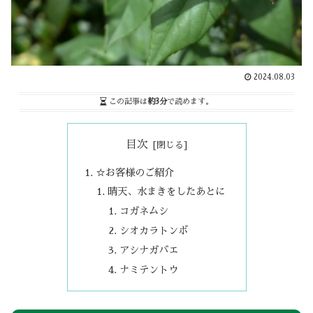
2024.08.03
この記事は
約3分
で読めます。
目次
☆お客様のご紹介
晴天、水まきをしたあとに
コガネムシ
シオカラトンボ
アシナガバエ
ナミテントウ